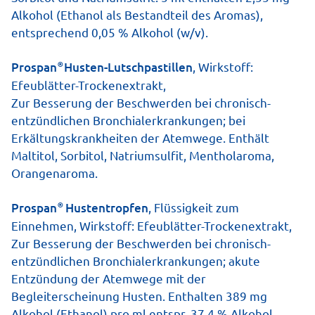
Alkohol (Ethanol als Bestandteil des Aromas),
entsprechend 0,05 % Alkohol (w/v).
®
Prospan
Husten-Lutschpastillen
, Wirkstoff:
Efeublätter-Trockenextrakt,
Zur Besserung der Beschwerden bei chronisch-
entzündlichen Bronchialerkrankun­gen; bei
Prospan Hustenliquid
Erkältungskrankheiten der Atemwege. Enthält
im Stickbeutel
Maltitol, Sorbitol, Natriumsulfit, Mentholaroma,
Spürbar stark und
Orangenaroma.
2
nachgewiesen schnell
bei
akutem Husten
®
Prospan
Hustentropfen
, Flüssigkeit zum
Einnehmen, Wirkstoff: Efeublätter-Trockenextrakt,
Prospan Hustenliquid
Zur Besserung der Beschwerden bei chronisch-
in der Flasche
entzündlichen Bronchialerkrankungen; akute
Mit erfrischendem
Entzündung der Atemwege mit der
Mentholgeschmack
Begleiterscheinung Husten. Enthalten 389 mg
Alkohol (Ethanol) pro ml entspr. 37,4 % Alkohol