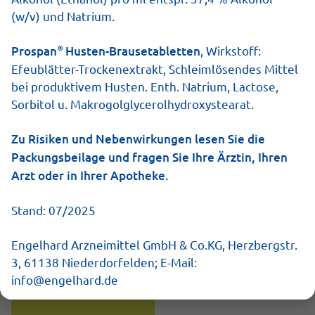
(w/v) und Natrium.
®
Prospan
Husten-Brausetabletten
, Wirkstoff:
Prospan Husten
Prospan Husten-
Efeublätter-Trockenextrakt, Schleimlösendes Mittel
Brausetabletten
Lutschpastillen
bei produktivem Husten. Enth. Natrium, Lactose,
Natürlicher Hustenlöser als
Ideal für die Schule und
Sorbitol u. Makrogolglycerolhydroxystearat.
Heiß- oder Kaltgetränk
unterwegs
Zu Risiken und Nebenwirkungen lesen Sie die
Packungsbeilage und fragen Sie Ihre Ärztin, Ihren
Arzt oder in Ihrer Apotheke.
Stand: 07/2025
Engelhard Arzneimittel GmbH & Co.KG, Herzbergstr.
3, 61138 Niederdorfelden; E-Mail:
info@engelhard.de