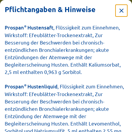
Pflichtangaben & Hinweise
®
Prospan
Hustensaft
, Flüssigkeit zum Einnehmen,
Wirkstoff: Efeublätter-Trockenextrakt, Zur
Alle Prospan
Besserung der Beschwerden bei chronisch-
entzündlichen Bronchialerkrankungen; akute
Produkte
Entzündungen der Atemwege mit der
Begleiterscheinung Husten. Enthält Kaliumsorbat,
2,5 ml enthalten 0,963 g Sorbitol.
Spürbar stark und nachgewiesen schnell bei
akutem Husten
®
Prospan
Hustenliquid
, Flüssigkeit zum Einnehmen,
Wirkstoff: Efeublätter-Trockenextrakt, Zur
Besserung der Beschwerden bei chronisch-
entzündlichen Bronchialerkrankungen; akute
Alle Produkte
Für Erwachsene
Für Kinder
Entzündung der Atemwege mit der
5
/ 5
Begleiterscheinung Husten. Enthält Levomenthol,
Sorbitol und Natriumsulfit. 5 ml enthalten 2,55 mg