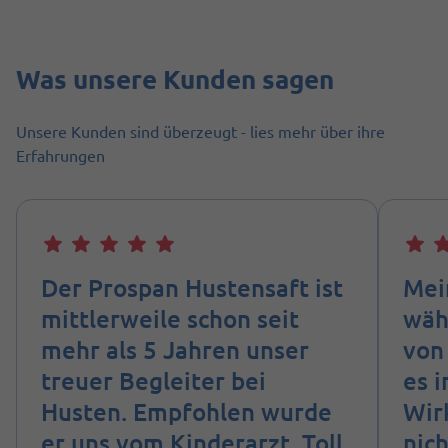
Was unsere Kunden sagen
Unsere Kunden sind überzeugt - lies mehr über ihre
Erfahrungen
Der Prospan Hustensaft ist
Mei
mittlerweile schon seit
wäh
mehr als 5 Jahren unser
von
treuer Begleiter bei
es i
Husten. Empfohlen wurde
Wirk
er uns vom Kinderarzt. Toll
nic