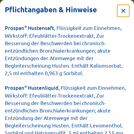
Pflichtangaben & Hinweise
®
Prospan
Hustensaft
, Flüssigkeit zum Einnehmen,
Prospan
Wirkstoff: Efeublätter-Trockenextrakt, Zur
Besserung der Beschwerden bei chronisch-
Hustensaft für
entzündlichen Bronchialerkrankungen; akute
Entzündungen der Atemwege mit der
Kinder
Begleiterscheinung Husten. Enthält Kaliumsorbat,
2,5 ml enthalten 0,963 g Sorbitol.
®
Prospan
Hustenliquid
, Flüssigkeit zum Einnehmen,
Wirkstoff: Efeublätter-Trockenextrakt, Zur
Besserung der Beschwerden bei chronisch-
entzündlichen Bronchialerkrankungen; akute
Entzündung der Atemwege mit der
Begleiterscheinung Husten. Enthält Levomenthol,
Sorbitol und Natriumsulfit. 5 ml enthalten 2,55 mg