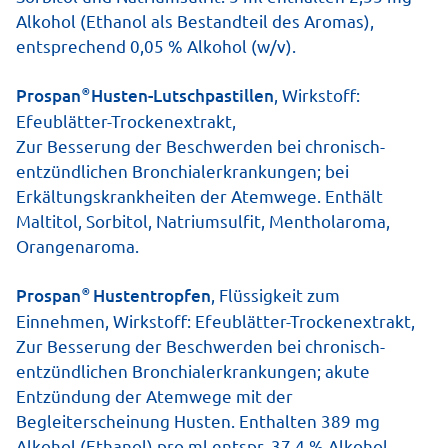
Alkohol (Ethanol als Bestandteil des Aromas),
entsprechend 0,05 % Alkohol (w/v).
®
Prospan
Husten-Lutschpastillen
, Wirkstoff:
Efeublätter-Trockenextrakt,
Zur Besserung der Beschwerden bei chronisch-
entzündlichen Bronchialerkrankun­gen; bei
Erkältungskrankheiten der Atemwege. Enthält
Packungsbeilage herunterladen
Maltitol, Sorbitol, Natriumsulfit, Mentholaroma,
Orangenaroma.
Löst den Schleim und fördert das Durchatmen
®
Prospan
Hustentropfen
, Flüssigkeit zum
Lindert den Hustenreiz & die Entzündung
Einnehmen, Wirkstoff: Efeublätter-Trockenextrakt,
Sicher & gut verträglich
Zur Besserung der Beschwerden bei chronisch-
entzündlichen Bronchialerkrankungen; akute
* Bei Säuglingen unter einem Jahr mit dem Arzt
Entzündung der Atemwege mit der
Rücksprache halten.
Begleiterscheinung Husten. Enthalten 389 mg
Alkohol (Ethanol) pro ml entspr. 37,4 % Alkohol