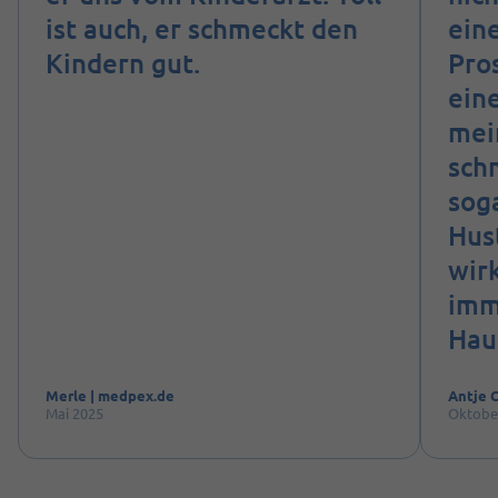
ist auch, er schmeckt den
ein
Kindern gut.
Pro
ein
mei
sch
sog
Hust
wir
imm
Hau
Merle | medpex.de
Antje C
Mai 2025
Oktobe