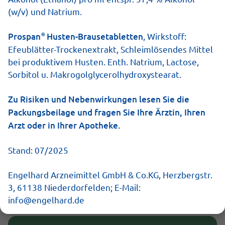
(w/v) und Natrium.
Online kaufen
Apotheke vor Ort
®
Prospan
Husten-Brausetabletten
, Wirkstoff:
Efeublätter-Trockenextrakt, Schleimlösendes Mittel
bei produktivem Husten. Enth. Natrium, Lactose,
Die Wirkung von Prospan
Sorbitol u. Makrogolglycerolhydroxystearat.
Zu Risiken und Nebenwirkungen lesen Sie die
Prospan befreit 4-fach stark von Husten und
Packungsbeilage und fragen Sie Ihre Ärztin, Ihren
Bronchitis:
Arzt oder in Ihrer Apotheke.
Stand: 07/2025
Schleimlösend
Engelhard Arzneimittel GmbH & Co.KG, Herzbergstr.
Löst den festsitzenden Schleim in den
3, 61138 Niederdorfelden; E-Mail:
Bronchien und unterstützt so das Abhusten.
info@engelhard.de