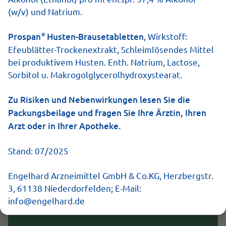
(w/v) und Natrium.
Die Wirkung von Prospan
®
Prospan
Husten-Brausetabletten
, Wirkstoff:
Efeublätter-Trockenextrakt, Schleimlösendes Mittel
bei produktivem Husten. Enth. Natrium, Lactose,
Prospan befreit 4-fach stark von Husten und
Sorbitol u. Makrogolglycerolhydroxystearat.
Bronchitis:
Zu Risiken und Nebenwirkungen lesen Sie die
Packungsbeilage und fragen Sie Ihre Ärztin, Ihren
Schleimlösend
Arzt oder in Ihrer Apotheke.
Löst den festsitzenden Schleim in den
Stand: 07/2025
Bronchien und unterstützt so das Abhusten.
Engelhard Arzneimittel GmbH & Co.KG, Herzbergstr.
3, 61138 Niederdorfelden; E-Mail:
Bronchienerweiternd
info@engelhard.de