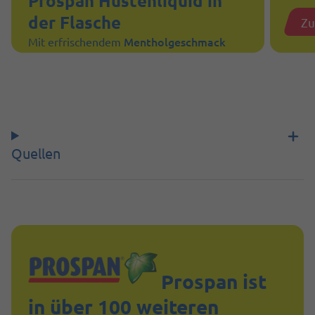
Prospan Hustenliquid in
der Flasche
Zu
Mentholgeschmack
Mit erfrischendem
Zum Produkt
Quellen
Prospan ist
in über 100 weiteren