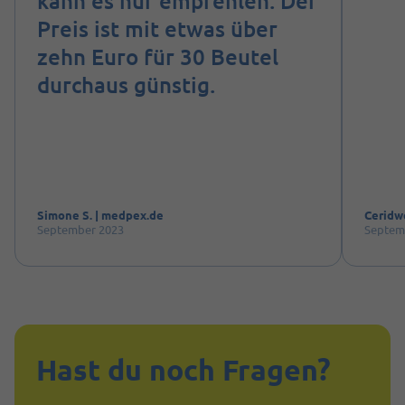
kann es nur empfehlen. Der
Preis ist mit etwas über
zehn Euro für 30 Beutel
durchaus günstig.
Simone S. | medpex.de
Ceridw
September 2023
Septem
Hast du noch Fragen?