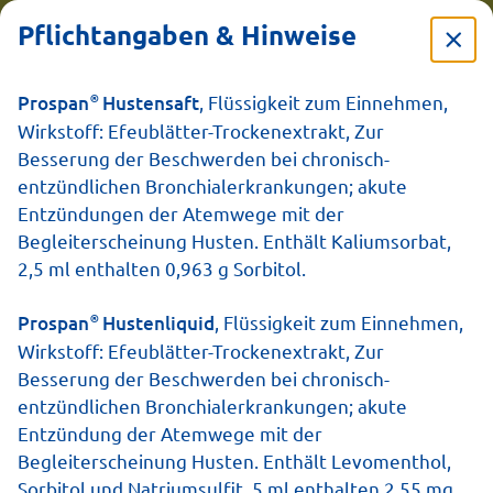
Pflichtangaben & Hinweise
®
Prospan
Hustensaft
, Flüssigkeit zum Einnehmen,
Prospan
Wirkstoff: Efeublätter-Trockenextrakt, Zur
Besserung der Beschwerden bei chronisch-
Hustenliquid im
entzündlichen Bronchialerkrankungen; akute
Entzündungen der Atemwege mit der
Stickbeutel
Begleiterscheinung Husten. Enthält Kaliumsorbat,
2,5 ml enthalten 0,963 g Sorbitol.
®
Prospan
Hustenliquid
, Flüssigkeit zum Einnehmen,
Wirkstoff: Efeublätter-Trockenextrakt, Zur
Besserung der Beschwerden bei chronisch-
entzündlichen Bronchialerkrankungen; akute
Entzündung der Atemwege mit der
Begleiterscheinung Husten. Enthält Levomenthol,
Sorbitol und Natriumsulfit. 5 ml enthalten 2,55 mg