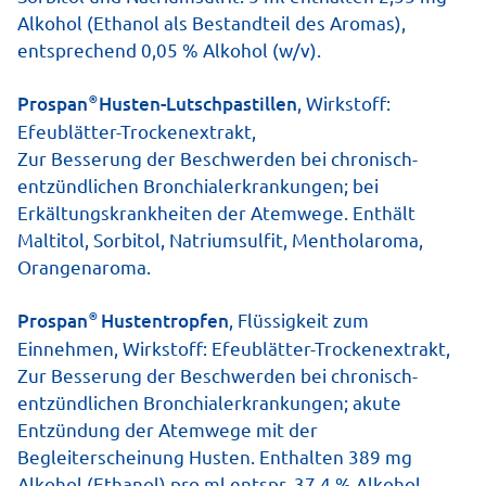
Alkohol (Ethanol als Bestandteil des Aromas),
entsprechend 0,05 % Alkohol (w/v).
®
Prospan
Husten-Lutschpastillen
, Wirkstoff:
Efeublätter-Trockenextrakt,
Zur Besserung der Beschwerden bei chronisch-
entzündlichen Bronchialerkrankun­gen; bei
Erkältungskrankheiten der Atemwege. Enthält
Packungsbeilage herunterladen
Maltitol, Sorbitol, Natriumsulfit, Mentholaroma,
Orangenaroma.
Löst den Schleim und fördert das Durchatmen
®
Prospan
Hustentropfen
, Flüssigkeit zum
Lindert den Hustenreiz & die Entzündung
Einnehmen, Wirkstoff: Efeublätter-Trockenextrakt,
Ideal für unterwegs
Zur Besserung der Beschwerden bei chronisch-
entzündlichen Bronchialerkrankungen; akute
Entzündung der Atemwege mit der
Begleiterscheinung Husten. Enthalten 389 mg
Online kaufen
Apotheke vor Ort
Alkohol (Ethanol) pro ml entspr. 37,4 % Alkohol