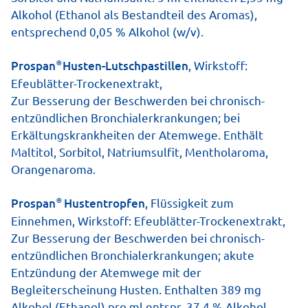
Alkohol (Ethanol als Bestandteil des Aromas),
entsprechend 0,05 % Alkohol (w/v).
®
Prospan
Husten-Lutschpastillen
, Wirkstoff:
Efeublätter-Trockenextrakt,
Zur Besserung der Beschwerden bei chronisch-
entzündlichen Bronchialerkrankun­gen; bei
Wenn die Taschentücher zu treuen
Erkältungskrankheiten der Atemwege. Enthält
Begleitern werden und der Husten für
Maltitol, Sorbitol, Natriumsulfit, Mentholaroma,
Orangenaroma.
schlaflose Nächte sorgt, wissen wir:
uns hat’s erwischt. Dann stellt sich
®
Prospan
Hustentropfen
, Flüssigkeit zum
häufig die Frage: Ist es eine Grippe
Einnehmen, Wirkstoff: Efeublätter-Trockenextrakt,
Zur Besserung der Beschwerden bei chronisch-
oder doch nur eine Erkältung? Die
entzündlichen Bronchialerkrankungen; akute
beiden Erkrankungen ähneln sich
Entzündung der Atemwege mit der
Begleiterscheinung Husten. Enthalten 389 mg
zwar auf den ersten Blick,
Alkohol (Ethanol) pro ml entspr. 37,4 % Alkohol