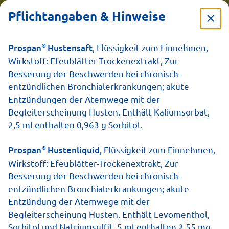
Pflichtangaben & Hinweise
®
Prospan
Hustensaft
, Flüssigkeit zum Einnehmen,
Wirkstoff: Efeublätter-Trockenextrakt, Zur
30.04.2025
Besserung der Beschwerden bei chronisch-
Grippe oder
entzündlichen Bronchialerkrankungen; akute
Entzündungen der Atemwege mit der
Erkältung:
Begleiterscheinung Husten. Enthält Kaliumsorbat,
2,5 ml enthalten 0,963 g Sorbitol.
Symptome, Verlauf
®
Prospan
Hustenliquid
, Flüssigkeit zum Einnehmen,
und Dauer
Wirkstoff: Efeublätter-Trockenextrakt, Zur
Besserung der Beschwerden bei chronisch-
entzündlichen Bronchialerkrankungen; akute
Entzündung der Atemwege mit der
Begleiterscheinung Husten. Enthält Levomenthol,
Sorbitol und Natriumsulfit. 5 ml enthalten 2,55 mg