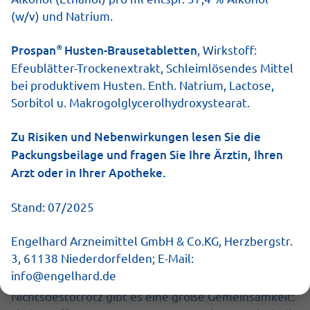
unterscheiden sich aber in
(w/v) und Natrium.
Symptomen, Verlauf und Dauer.
®
Prospan
Husten-Brausetabletten
, Wirkstoff:
Efeublätter-Trockenextrakt, Schleimlösendes Mittel
bei produktivem Husten. Enth. Natrium, Lactose,
Sorbitol u. Makrogolglycerolhydroxystearat.
Zu Risiken und Nebenwirkungen lesen Sie die
Packungsbeilage und fragen Sie Ihre Ärztin, Ihren
Arzt oder in Ihrer Apotheke.
„Oh, das fühlt sich gar nicht gut an“ – wenn dieser
Gedanke morgens der erste ist, ist die Chance hoch,
Stand: 07/2025
dass wir uns mit einer Erkältung oder sogar einer
Grippe angesteckt haben. Während Erkältungen von
Engelhard Arzneimittel GmbH & Co.KG, Herzbergstr.
über 200 verschiedenen Viren ausgelöst werden
3, 61138 Niederdorfelden; E-Mail:
können, sind für eine Grippe nur die Influenza-Viren –
info@engelhard.de
genauer: die Virustypen A und B – verantwortlich.
Nichtsdestotrotz gibt es eine große Gemeinsamkeit: