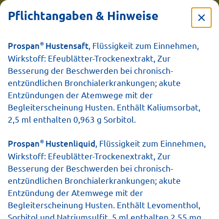
Pflichtangaben & Hinweise
®
Prospan
Hustensaft
, Flüssigkeit zum Einnehmen,
Wirkstoff: Efeublätter-Trockenextrakt, Zur
15.04.2026
Besserung der Beschwerden bei chronisch-
Wann und wie
entzündlichen Bronchialerkrankungen; akute
Entzündungen der Atemwege mit der
lange ist Husten
Begleiterscheinung Husten. Enthält Kaliumsorbat,
2,5 ml enthalten 0,963 g Sorbitol.
ansteckend?
®
Prospan
Hustenliquid
, Flüssigkeit zum Einnehmen,
Wirkstoff: Efeublätter-Trockenextrakt, Zur
Besserung der Beschwerden bei chronisch-
entzündlichen Bronchialerkrankungen; akute
Entzündung der Atemwege mit der
Begleiterscheinung Husten. Enthält Levomenthol,
Sorbitol und Natriumsulfit. 5 ml enthalten 2,55 mg