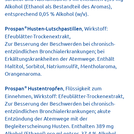
Alkohol (Ethanol als Bestandteil des Aromas),
entsprechend 0,05 % Alkohol (w/v).
®
Prospan
Husten-Lutschpastillen
, Wirkstoff:
Efeublätter-Trockenextrakt,
Husten, der durch eine Grippe oder
Zur Besserung der Beschwerden bei chronisch-
Erkältung ausgelöst wurde, ist in
entzündlichen Bronchialerkrankun­gen; bei
Erkältungskrankheiten der Atemwege. Enthält
vieler Hinsicht lästig. Dazu gehört
Maltitol, Sorbitol, Natriumsulfit, Mentholaroma,
auch: Er ist ansteckend. Aber wann
Orangenaroma.
und wie lange ist das der Fall?
®
Prospan
Hustentropfen
, Flüssigkeit zum
Einnehmen, Wirkstoff: Efeublätter-Trockenextrakt,
Zur Besserung der Beschwerden bei chronisch-
entzündlichen Bronchialerkrankungen; akute
Entzündung der Atemwege mit der
Begleiterscheinung Husten. Enthalten 389 mg
Alkohol (Ethanol) pro ml entspr. 37,4 % Alkohol