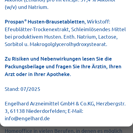
Husten und Erkältungen:
(w/v) und Natrium.
Bewusstsein für
®
Prospan
Husten-Brausetabletten
, Wirkstoff:
Ansteckungs-Risiko ist
Efeublätter-Trockenextrakt, Schleimlösendes Mittel
bei produktivem Husten. Enth. Natrium, Lactose,
gestiegen
Sorbitol u. Makrogolglycerolhydroxystearat.
Egal, ob es der Punkt ist, sich selbst nicht
Zu Risiken und Nebenwirkungen lesen Sie die
anzustecken oder ob es darum geht, anderen keine
Packungsbeilage und fragen Sie Ihre Ärztin, Ihren
Viren anzuhängen: Das Bewusstsein für
Arzt oder in Ihrer Apotheke.
Ansteckungen mit Erkältung, Husten, Schnupfen und
allem, was dazu gehört, ist seit der Corona-Pandemie
Stand: 07/2025
gewaltig gestiegen. Zu Recht, ein Niesen oder
Husten in der Bahn oder am Arbeitsplatz ist weder
Engelhard Arzneimittel GmbH & Co.KG, Herzbergstr.
für einen selbst noch für andere angenehm –
3, 61138 Niederdorfelden; E-Mail:
Erkältungskrankheiten erfordern eine besondere
info@engelhard.de
Rücksichtnahme. Glücklicherweise hat sich
Homeoffice in vielen Berufen, in denen es möglich