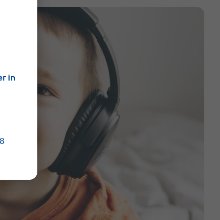
r in
38