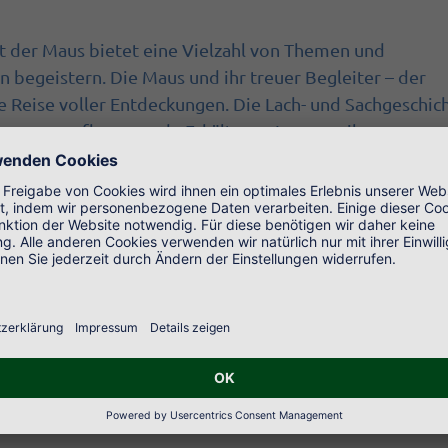
t der Maus bietet eine Vielzahl von Themen und
 begeistern. Die Maus und ihr treuer Begleiter – der
e Reise voller Entdeckungen. Die Lach- und Sachgeschic
Mix gegen aufkommende Erkältungs-Langeweile.
n gegen Langeweile:
s Wissen für Kinder