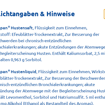
lichtangaben & Hinweise
®
Produkte
Husten
Magazin
Über Prospan
span
Hustensaft
, Flüssigkeit zum Einnehmen,
stoff: Efeublätter-Trockenextrakt, Zur Besserung der
hwerden bei chronisch-entzündlichen
chialerkrankungen; akute Entzündungen der Atemwege
Begleiterscheinung Husten. Enthält Kaliumsorbat, 2,5 m
alten 0,963 g Sorbitol.
pps gegen
®
span
Hustenliquid
, Flüssigkeit zum Einnehmen, Wirkst
blätter-Trockenextrakt, Zur Besserung der Beschwerde
angeweile bei
nisch-entzündlichen Bronchialerkrankungen; akute
ündung der Atemwege mit der Begleiterscheinung Hus
ält Levomenthol, Sorbitol und Natriumsulfit. 5 ml enth
 mg Alkohol (Ethanol als Bestandteil des Aromas),