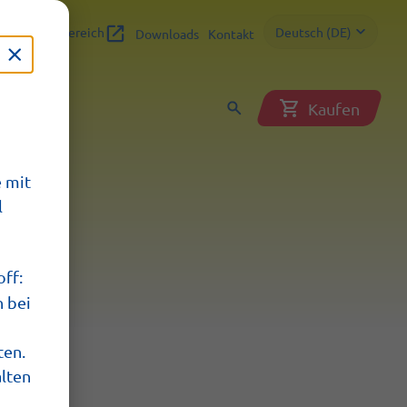
Fachbereich
Deutsch (DE)
FAQ
Downloads
Kontakt
Kaufen
 mit
l
off:
n bei
ten.
alten