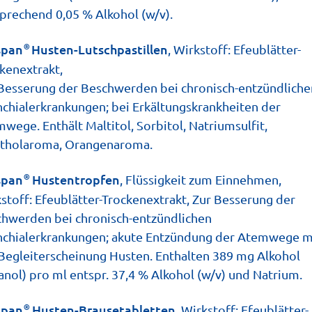
prechend 0,05 % Alkohol (w/v).
®
span
Husten-Lutschpastillen
, Wirkstoff: Efeublätter-
 lauschen – dabei können die Kleinen
kenextrakt,
 und die Erkältungs-Langeweile ist
Besserung der Beschwerden bei chronisch-entzündliche
chialerkrankun­gen; bei Erkältungskrankheiten der
i Hörspiel-Tipps gegen Langweile
wege. Enthält Maltitol, Sorbitol, Natriumsulfit,
jeden kleinen und natürlich auch
tholaroma, Orangenaroma.
 sei es zum Lachen, Mitfiebern oder
®
span
Hustentropfen
, Flüssigkeit zum Einnehmen,
stoff: Efeublätter-Trockenextrakt, Zur Besserung der
hwerden bei chronisch-entzündlichen
chialerkrankungen; akute Entzündung der Atemwege m
Begleiterscheinung Husten. Enthalten 389 mg Alkohol
anol) pro ml entspr. 37,4 % Alkohol (w/v) und Natrium.
®
span
Husten-Brausetabletten
, Wirkstoff: Efeublätter-