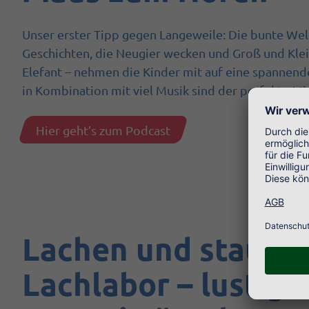
Unser erster Tipp gegen Langeweile: Die bunte Wel
Geschichten, die Neugier wecken und Groß und Klein
Elefant – nehmen die Kinder mit auf eine spannend
in Kombination mit viel Musik sind der perfekte 
Hier geht’s zum Podcast
Lachen und staune
Lachlabor – lustige