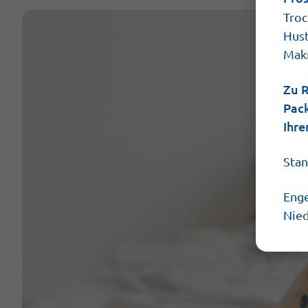
Troc
Hust
Makr
Zu R
Pack
Ihre
Stan
Enge
Nied