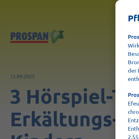
Pf
Pro
Wirk
Besc
Bron
der 
12.09.2025
enth
3 Hörspiel-Ti
Pro
Efeu
Erkältungs-L
chro
Entz
Enth
2,55