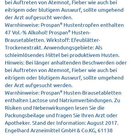
bei Auftreten von Atemnot, Fieber wie auch bei
eitrigem oder blutigem Auswurf, sollte umgehend
der Arzt aufgesucht werden.
®
Warnhinweise: Prospan
Hustentropfen enthalten
®
47 Vol.-% Alkohol! Prospan
Husten-
Brausetabletten. Wirkstoff: Efeublätter-
Trockenextrakt. Anwendungsgebiete: Als
Wenn die Taschentücher zu treuen
schleimlösendes Mittel bei produktivem Husten.
Hinweis: Bei länger anhaltenden Beschwerden oder
Begleitern werden und der Husten für
bei Auftreten von Atemnot, Fieber wie auch bei
schlaflose Nächte sorgt, wissen wir:
eitrigem oder blutigem Auswurf, sollte umgehend
der Arzt aufgesucht werden.
uns hat’s erwischt. Dann stellt sich
®
Warnhinweise: Prospan
Husten-Brausetabletten
häufig die Frage: Ist es eine Grippe
enthalten Lactose und Natriumverbindungen. Zu
oder doch nur eine Erkältung? Die
Risiken und Nebenwirkungen lesen Sie die
Packungsbeilage und fragen Sie Ihren Arzt oder
beiden Erkrankungen ähneln sich
Apotheker. Stand der Information: August 2017.
zwar auf den ersten Blick,
Engelhard Arzneimittel GmbH & Co.KG, 61138