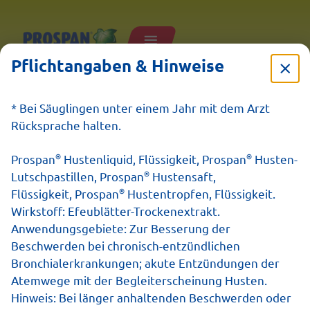
Pflichtangaben & Hinweise
30.04.2025
* Bei Säuglingen unter einem Jahr mit dem Arzt
Grippe oder
Rücksprache halten.
Erkältung:
®
®
Prospan
Hustenliquid, Flüssigkeit, Prospan
Husten-
®
Lutschpastillen, Prospan
Hustensaft,
Symptome, Verlauf
®
Flüssigkeit, Prospan
Hustentropfen, Flüssigkeit.
Wirkstoff: Efeublätter-Trockenextrakt.
und Dauer
Anwendungsgebiete: Zur Besserung der
Beschwerden bei chronisch-entzündlichen
Bronchialerkrankungen; akute Entzündungen der
Atemwege mit der Begleiterscheinung Husten.
Hinweis: Bei länger anhaltenden Beschwerden oder